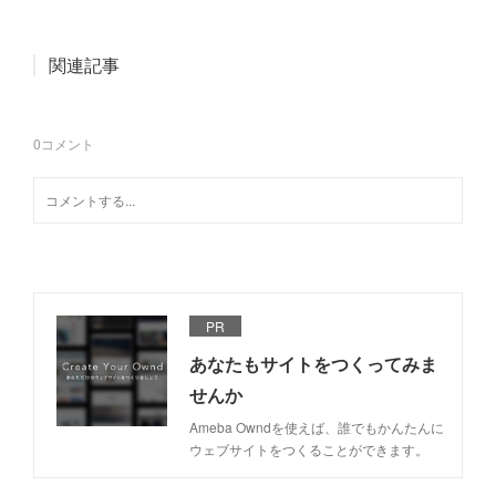
関連記事
0
コメント
PR
あなたもサイトをつくってみま
せんか
Ameba Owndを使えば、誰でもかんたんに
ウェブサイトをつくることができます。