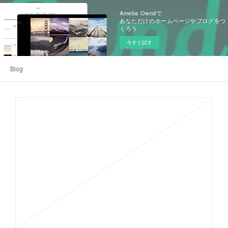
Ameba Owndで
あなただけのホームページやブログをつ
くろう
今すぐ試す
Blog